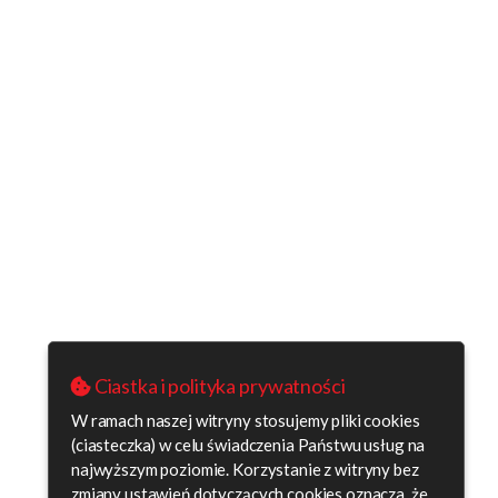
Ciastka i polityka prywatności
W ramach naszej witryny stosujemy pliki cookies
(ciasteczka) w celu świadczenia Państwu usług na
najwyższym poziomie. Korzystanie z witryny bez
zmiany ustawień dotyczących cookies oznacza, że