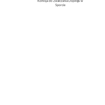
Komisja do Zwalczania Dopingu w
Sporcie