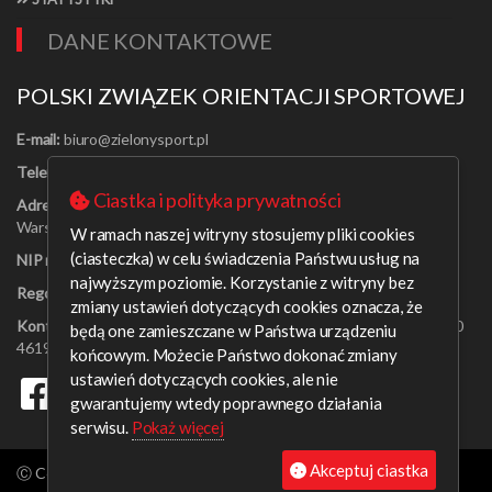
DANE KONTAKTOWE
POLSKI ZWIĄZEK ORIENTACJI SPORTOWEJ
E-mail:
Telefon:
[22] 625-56-91
Ciastka i polityka prywatności
Adres:
Al. Jerozolimskie 30/21
Warszawa 00-024
W ramach naszej witryny stosujemy pliki cookies
(ciasteczka) w celu świadczenia Państwu usług na
NIP nr:
526-16-67-131
najwyższym poziomie. Korzystanie z witryny bez
Regon nr:
001408329
zmiany ustawień dotyczących cookies oznacza, że
Konto bankowe:
PEKAO SA o/Warszawa 09 1240 6218 1111 0000
będą one zamieszczane w Państwa urządzeniu
4619 0314
końcowym. Możecie Państwo dokonać zmiany
ustawień dotyczących cookies, ale nie
gwarantujemy wtedy poprawnego działania
serwisu.
Pokaż więcej
Akceptuj ciastka
Ⓒ Copyright aleksanderb 2026. All rights reserved.