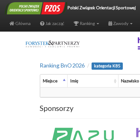
Polski Związek Orientacji Sportowej
Główna
Jak zacząć
Ranking
Zawody
Ranking BnO 2026
kategoria K85
Miejsce
Imię
Nazwisko
Sponsorzy