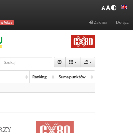
Zaloguj
Dołącz
 w Polsce
Ranking
Suma punktów