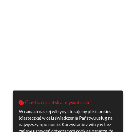
Ciastka i polityka prywatności
W ramach naszej witryny stosujemy pliki cookies
(ciasteczka) w celu świadczenia Państwu usług na
najwyższym poziomie. Korzystanie z witryny bez
zmiany ustawień dotyczących cookies oznacza, że