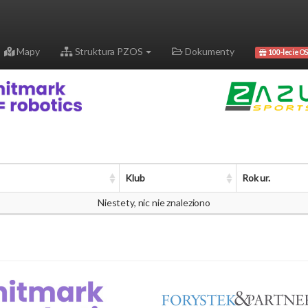
Mapy
Struktura PZOS
Dokumenty
100-lecie OS
Klub
Rok ur.
Niestety, nic nie znaleziono