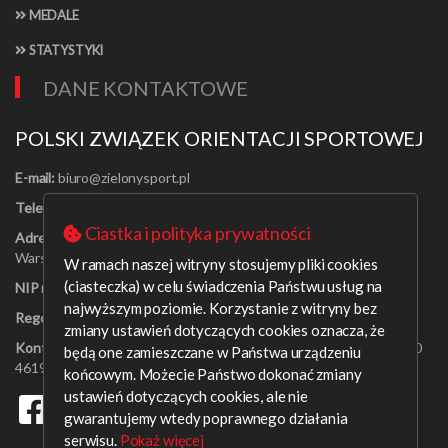
MEDALE
STATYSTYKI
DANE KONTAKTOWE
POLSKI ZWIĄZEK ORIENTACJI SPORTOWEJ
E-mail:
Telefon:
[22] 625-56-91
Ciastka i polityka prywatności
Adres:
Al. Jerozolimskie 30/21
Warszawa 00-024
W ramach naszej witryny stosujemy pliki cookies
(ciasteczka) w celu świadczenia Państwu usług na
NIP nr:
526-16-67-131
najwyższym poziomie. Korzystanie z witryny bez
Regon nr:
001408329
zmiany ustawień dotyczących cookies oznacza, że
Konto bankowe:
PEKAO SA o/Warszawa 09 1240 6218 1111 0000
będą one zamieszczane w Państwa urządzeniu
4619 0314
końcowym. Możecie Państwo dokonać zmiany
ustawień dotyczących cookies, ale nie
gwarantujemy wtedy poprawnego działania
serwisu.
Pokaż więcej