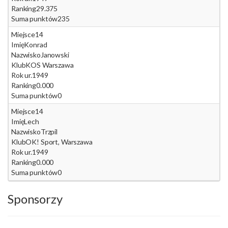
Ranking
29.375
Suma punktów
235
Miejsce
14
Imię
Konrad
Nazwisko
Janowski
Klub
KOS Warszawa
Rok ur.
1949
Ranking
0.000
Suma punktów
0
Miejsce
14
Imię
Lech
Nazwisko
Trzpil
Klub
OK! Sport, Warszawa
Rok ur.
1949
Ranking
0.000
Suma punktów
0
Sponsorzy