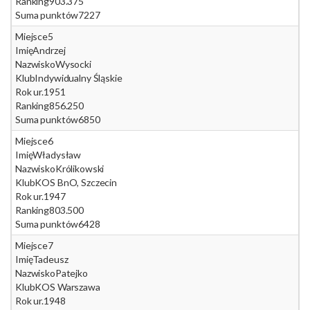
Ranking
903.375
Suma punktów
7227
Miejsce
5
Imię
Andrzej
Nazwisko
Wysocki
Klub
Indywidualny Śląskie
Rok ur.
1951
Ranking
856.250
Suma punktów
6850
Miejsce
6
Imię
Władysław
Nazwisko
Królikowski
Klub
KOS BnO, Szczecin
Rok ur.
1947
Ranking
803.500
Suma punktów
6428
Miejsce
7
Imię
Tadeusz
Nazwisko
Patejko
Klub
KOS Warszawa
Rok ur.
1948