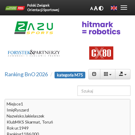
Polski Związek
Orientacji Sportowej
Ranking BnO 2026
kategoria M75
Miejsce
1
Imię
Ryszard
Nazwisko
Jakielaszek
Klub
MKS Skarmat, Toruń
Rok ur.
1949
Ranking
1186.000