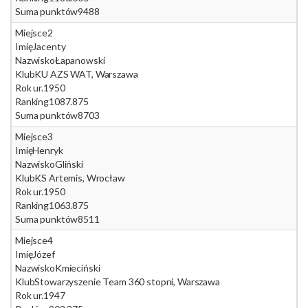
Suma punktów
9488
Miejsce
2
Imię
Jacenty
Nazwisko
Łapanowski
Klub
KU AZS WAT, Warszawa
Rok ur.
1950
Ranking
1087.875
Suma punktów
8703
Miejsce
3
Imię
Henryk
Nazwisko
Gliński
Klub
KS Artemis, Wrocław
Rok ur.
1950
Ranking
1063.875
Suma punktów
8511
Miejsce
4
Imię
Józef
Nazwisko
Kmieciński
Klub
Stowarzyszenie Team 360 stopni, Warszawa
Rok ur.
1947