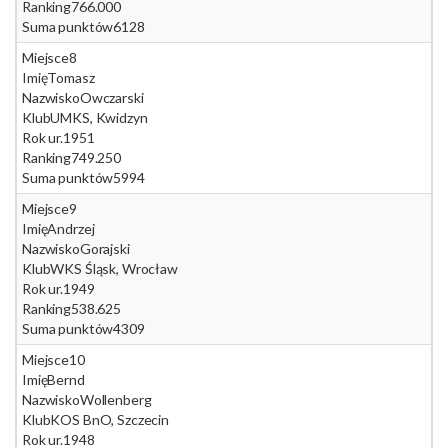
Ranking
766.000
Suma punktów
6128
Miejsce
8
Imię
Tomasz
Nazwisko
Owczarski
Klub
UMKS, Kwidzyn
Rok ur.
1951
Ranking
749.250
Suma punktów
5994
Miejsce
9
Imię
Andrzej
Nazwisko
Gorajski
Klub
WKS Śląsk, Wrocław
Rok ur.
1949
Ranking
538.625
Suma punktów
4309
Miejsce
10
Imię
Bernd
Nazwisko
Wollenberg
Klub
KOS BnO, Szczecin
Rok ur.
1948