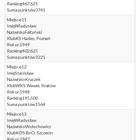
Ranking
467.625
Suma punktów
3741
Miejsce
11
Imię
Władysław
Nazwisko
Faltyński
Klub
KS Hades, Poznań
Rok ur.
1949
Ranking
402.625
Suma punktów
3221
Miejsce
12
Imię
Stanisław
Nazwisko
Kruczek
Klub
WKS Wawel, Kraków
Rok ur.
1948
Ranking
195.500
Suma punktów
1564
Miejsce
13
Imię
Władysław
Nazwisko
Wołochowicz
Klub
KOS BnO, Szczecin
Rok ur.
1947