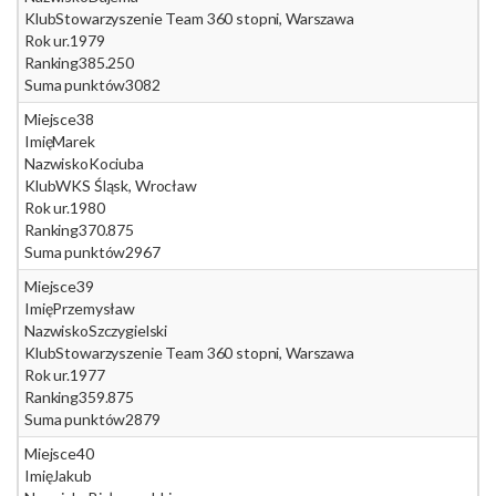
Klub
Stowarzyszenie Team 360 stopni, Warszawa
Rok ur.
1979
Ranking
385.250
Suma punktów
3082
Miejsce
38
Imię
Marek
Nazwisko
Kociuba
Klub
WKS Śląsk, Wrocław
Rok ur.
1980
Ranking
370.875
Suma punktów
2967
Miejsce
39
Imię
Przemysław
Nazwisko
Szczygielski
Klub
Stowarzyszenie Team 360 stopni, Warszawa
Rok ur.
1977
Ranking
359.875
Suma punktów
2879
Miejsce
40
Imię
Jakub