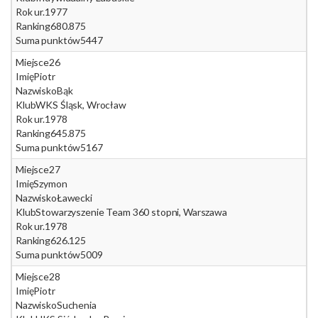
Rok ur.
1977
Ranking
680.875
Suma punktów
5447
Miejsce
26
Imię
Piotr
Nazwisko
Bąk
Klub
WKS Śląsk, Wrocław
Rok ur.
1978
Ranking
645.875
Suma punktów
5167
Miejsce
27
Imię
Szymon
Nazwisko
Ławecki
Klub
Stowarzyszenie Team 360 stopni, Warszawa
Rok ur.
1978
Ranking
626.125
Suma punktów
5009
Miejsce
28
Imię
Piotr
Nazwisko
Suchenia