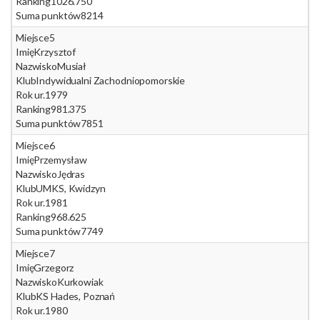
Ranking
1026.750
Suma punktów
8214
Miejsce
5
Imię
Krzysztof
Nazwisko
Musiał
Klub
Indywidualni Zachodniopomorskie
Rok ur.
1979
Ranking
981.375
Suma punktów
7851
Miejsce
6
Imię
Przemysław
Nazwisko
Jędras
Klub
UMKS, Kwidzyn
Rok ur.
1981
Ranking
968.625
Suma punktów
7749
Miejsce
7
Imię
Grzegorz
Nazwisko
Kurkowiak
Klub
KS Hades, Poznań
Rok ur.
1980