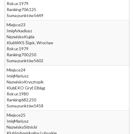
Rok ur.
1979
Ranking
706.125
Suma punktów
5649
Miejsce
23
Imię
Arkadiusz
Nazwisko
Kujda
Klub
WKS Śląsk, Wrocław
Rok ur.
1979
Ranking
700.250
Suma punktów
5602
Miejsce
24
Imię
Mariusz
Nazwisko
Krysztopik
Klub
EKO Gryf, Elbląg
Rok ur.
1980
Ranking
682.250
Suma punktów
5458
Miejsce
25
Imię
Mariusz
Nazwisko
Sitnicki
Klub
Indywidualny Lubuskie