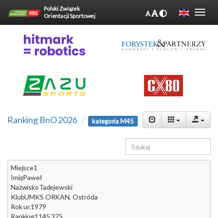
Polski Związek
Orientacji Sportowej
Ranking BnO 2026
kategoria M45
Miejsce
1
Imię
Paweł
Nazwisko
Tadejewski
Klub
UMKS ORKAN, Ostróda
Rok ur.
1979
Ranking
1145.375