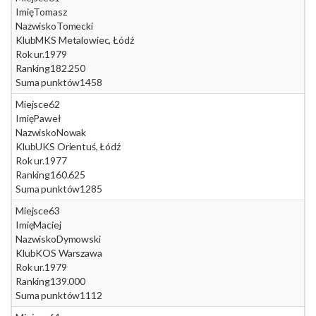
Imię
Tomasz
Nazwisko
Tomecki
Klub
MKS Metalowiec, Łódź
Rok ur.
1979
Ranking
182.250
Suma punktów
1458
Miejsce
62
Imię
Paweł
Nazwisko
Nowak
Klub
UKS Orientuś, Łódź
Rok ur.
1977
Ranking
160.625
Suma punktów
1285
Miejsce
63
Imię
Maciej
Nazwisko
Dymowski
Klub
KOS Warszawa
Rok ur.
1979
Ranking
139.000
Suma punktów
1112