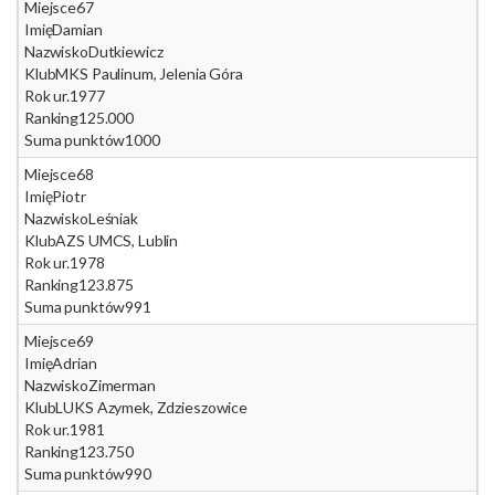
Miejsce
67
Imię
Damian
Nazwisko
Dutkiewicz
Klub
MKS Paulinum, Jelenia Góra
Rok ur.
1977
Ranking
125.000
Suma punktów
1000
Miejsce
68
Imię
Piotr
Nazwisko
Leśniak
Klub
AZS UMCS, Lublin
Rok ur.
1978
Ranking
123.875
Suma punktów
991
Miejsce
69
Imię
Adrian
Nazwisko
Zimerman
Klub
LUKS Azymek, Zdzieszowice
Rok ur.
1981
Ranking
123.750
Suma punktów
990