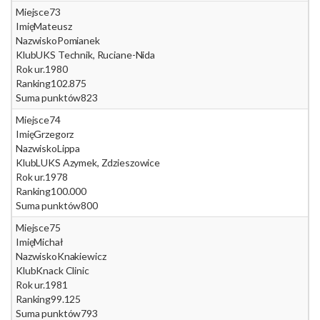
Miejsce
73
Imię
Mateusz
Nazwisko
Pomianek
Klub
UKS Technik, Ruciane-Nida
Rok ur.
1980
Ranking
102.875
Suma punktów
823
Miejsce
74
Imię
Grzegorz
Nazwisko
Lippa
Klub
LUKS Azymek, Zdzieszowice
Rok ur.
1978
Ranking
100.000
Suma punktów
800
Miejsce
75
Imię
Michał
Nazwisko
Knakiewicz
Klub
Knack Clinic
Rok ur.
1981
Ranking
99.125
Suma punktów
793