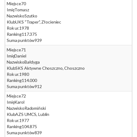
Miejsce
70
Imię
Tomasz
Nazwisko
Szutko
Klub
UKS "Traper", Złocieniec
Rok ur.
1978
Ranking
117.375
Suma punktów
939
Miejsce
71
Imię
Daniel
Nazwisko
Bałdyga
Klub
SKS Aktywne Choszczno, Choszczno
Rok ur.
1980
Ranking
114.000
Suma punktów
912
Miejsce
72
Imię
Karol
Nazwisko
Radomiński
Klub
AZS UMCS, Lublin
Rok ur.
1977
Ranking
104.875
Suma punktów
839