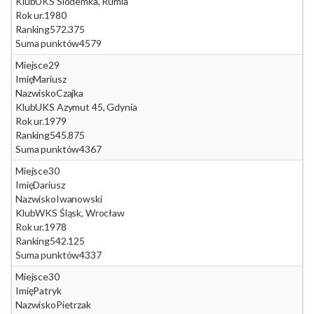
Klub
UKS Siódemka, Rumia
Rok ur.
1980
Ranking
572.375
Suma punktów
4579
Miejsce
29
Imię
Mariusz
Nazwisko
Czajka
Klub
UKS Azymut 45, Gdynia
Rok ur.
1979
Ranking
545.875
Suma punktów
4367
Miejsce
30
Imię
Dariusz
Nazwisko
Iwanowski
Klub
WKS Śląsk, Wrocław
Rok ur.
1978
Ranking
542.125
Suma punktów
4337
Miejsce
30
Imię
Patryk
Nazwisko
Pietrzak