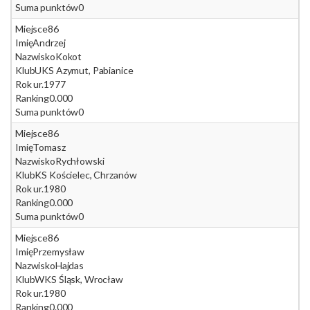
Suma punktów
0
Miejsce
86
Imię
Andrzej
Nazwisko
Kokot
Klub
UKS Azymut, Pabianice
Rok ur.
1977
Ranking
0.000
Suma punktów
0
Miejsce
86
Imię
Tomasz
Nazwisko
Rychłowski
Klub
KS Kościelec, Chrzanów
Rok ur.
1980
Ranking
0.000
Suma punktów
0
Miejsce
86
Imię
Przemysław
Nazwisko
Hajdas
Klub
WKS Śląsk, Wrocław
Rok ur.
1980
Ranking
0.000