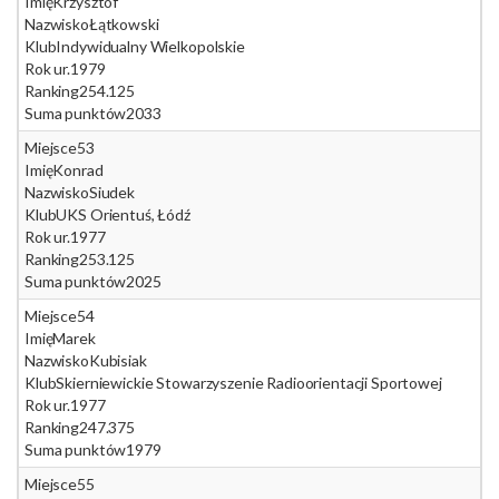
Imię
Krzysztof
Nazwisko
Łątkowski
Klub
Indywidualny Wielkopolskie
Rok ur.
1979
Ranking
254.125
Suma punktów
2033
Miejsce
53
Imię
Konrad
Nazwisko
Siudek
Klub
UKS Orientuś, Łódź
Rok ur.
1977
Ranking
253.125
Suma punktów
2025
Miejsce
54
Imię
Marek
Nazwisko
Kubisiak
Klub
Skierniewickie Stowarzyszenie Radioorientacji Sportowej
Rok ur.
1977
Ranking
247.375
Suma punktów
1979
Miejsce
55