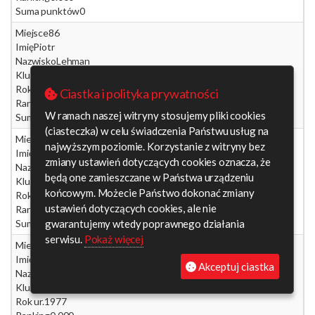
Suma punktów
0
Miejsce
86
Imię
Piotr
Nazwisko
Lehman
Klub
PKO Harpagan, Gdańsk
Rok ur.
1981
Ciastka i polityka prywatności
Ranking
0.000
W ramach naszej witryny stosujemy pliki cookies
Suma punktów
0
(ciasteczka) w celu świadczenia Państwu usług na
Miejsce
86
najwyższym poziomie. Korzystanie z witryny bez
Imię
Maciej
zmiany ustawień dotyczących cookies oznacza, że
Nazwisko
Indyka
będą one zamieszczane w Państwa urządzeniu
Klub
WKS Wawel, Kraków
końcowym. Możecie Państwo dokonać zmiany
Rok ur.
1980
ustawień dotyczących cookies, ale nie
Ranking
0.000
gwarantujemy wtedy poprawnego działania
Suma punktów
0
serwisu.
Pokaż więcej
Miejsce
86
Imię
Dariusz
Akceptuj ciastka
Nazwisko
Bogumił
Klub
Stowarzyszenie Team 360 stopni, Warszawa
Rok ur.
1977