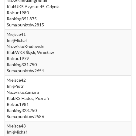
Nazwisko
Białogrodzki
Klub
UKS Azymut 45, Gdynia
Rok ur.
1980
Ranking
351.875
Suma punktów
2815
Miejsce
41
Imię
Michał
Nazwisko
Kłodowski
Klub
WKS Śląsk, Wrocław
Rok ur.
1979
Ranking
331.750
Suma punktów
2654
Miejsce
42
Imię
Piotr
Nazwisko
Zamiara
Klub
KS Hades, Poznań
Rok ur.
1981
Ranking
323.250
Suma punktów
2586
Miejsce
43
Imię
Michał