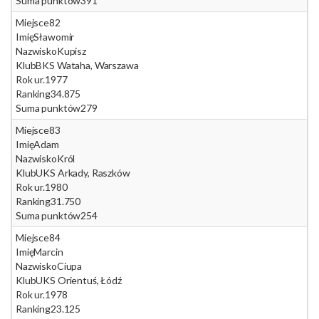
Suma punktów
391
Miejsce
82
Imię
Sławomir
Nazwisko
Kupisz
Klub
BKS Wataha, Warszawa
Rok ur.
1977
Ranking
34.875
Suma punktów
279
Miejsce
83
Imię
Adam
Nazwisko
Król
Klub
UKS Arkady, Raszków
Rok ur.
1980
Ranking
31.750
Suma punktów
254
Miejsce
84
Imię
Marcin
Nazwisko
Ciupa
Klub
UKS Orientuś, Łódź
Rok ur.
1978
Ranking
23.125