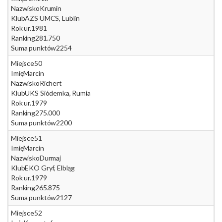
Nazwisko
Krumin
Klub
AZS UMCS, Lublin
Rok ur.
1981
Ranking
281.750
Suma punktów
2254
Miejsce
50
Imię
Marcin
Nazwisko
Richert
Klub
UKS Siódemka, Rumia
Rok ur.
1979
Ranking
275.000
Suma punktów
2200
Miejsce
51
Imię
Marcin
Nazwisko
Durmaj
Klub
EKO Gryf, Elbląg
Rok ur.
1979
Ranking
265.875
Suma punktów
2127
Miejsce
52