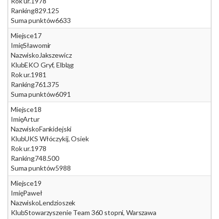
Rok ur.
1978
Ranking
829.125
Suma punktów
6633
Miejsce
17
Imię
Sławomir
Nazwisko
Jakszewicz
Klub
EKO Gryf, Elbląg
Rok ur.
1981
Ranking
761.375
Suma punktów
6091
Miejsce
18
Imię
Artur
Nazwisko
Fankidejski
Klub
UKS Włóczykij, Osiek
Rok ur.
1978
Ranking
748.500
Suma punktów
5988
Miejsce
19
Imię
Paweł
Nazwisko
Lendzioszek
Klub
Stowarzyszenie Team 360 stopni, Warszawa