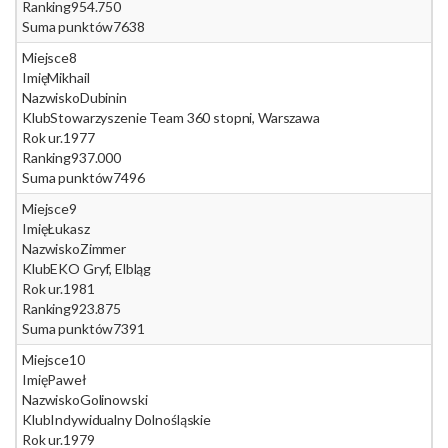
Ranking
954.750
Suma punktów
7638
Miejsce
8
Imię
Mikhail
Nazwisko
Dubinin
Klub
Stowarzyszenie Team 360 stopni, Warszawa
Rok ur.
1977
Ranking
937.000
Suma punktów
7496
Miejsce
9
Imię
Łukasz
Nazwisko
Zimmer
Klub
EKO Gryf, Elbląg
Rok ur.
1981
Ranking
923.875
Suma punktów
7391
Miejsce
10
Imię
Paweł
Nazwisko
Golinowski
Klub
Indywidualny Dolnośląskie
Rok ur.
1979