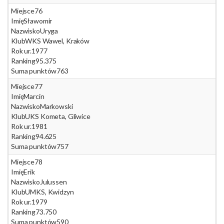
Miejsce
76
Imię
Sławomir
Nazwisko
Uryga
Klub
WKS Wawel, Kraków
Rok ur.
1977
Ranking
95.375
Suma punktów
763
Miejsce
77
Imię
Marcin
Nazwisko
Markowski
Klub
UKS Kometa, Gliwice
Rok ur.
1981
Ranking
94.625
Suma punktów
757
Miejsce
78
Imię
Erik
Nazwisko
Julussen
Klub
UMKS, Kwidzyn
Rok ur.
1979
Ranking
73.750
Suma punktów
590