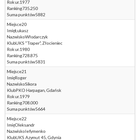
Rok ur.
1977
Ranking
735.250
Suma punktów
5882
Miejsce
20
Imię
Łukasz
Nazwisko
Włodarczyk
Klub
UKS "Traper", Złocieniec
Rok ur.
1980
Ranking
728.875
Suma punktów
5831
Miejsce
21
Imię
Roger
Nazwisko
Sikora
Klub
PKO Harpagan, Gdańsk
Rok ur.
1979
Ranking
708.000
Suma punktów
5664
Miejsce
22
Imię
Oleksandr
Nazwisko
Iefymenko
Klub
UKS Azymut 45, Gdynia