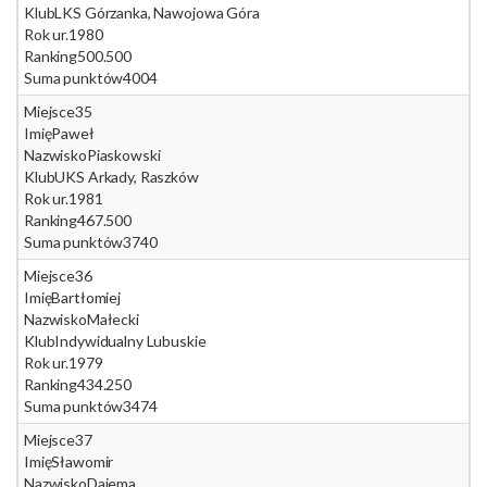
Klub
LKS Górzanka, Nawojowa Góra
Rok ur.
1980
Ranking
500.500
Suma punktów
4004
Miejsce
35
Imię
Paweł
Nazwisko
Piaskowski
Klub
UKS Arkady, Raszków
Rok ur.
1981
Ranking
467.500
Suma punktów
3740
Miejsce
36
Imię
Bartłomiej
Nazwisko
Małecki
Klub
Indywidualny Lubuskie
Rok ur.
1979
Ranking
434.250
Suma punktów
3474
Miejsce
37
Imię
Sławomir
Nazwisko
Dajema