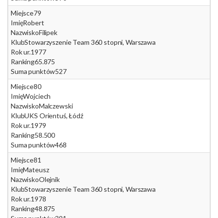
Miejsce
79
Imię
Robert
Nazwisko
Filipek
Klub
Stowarzyszenie Team 360 stopni, Warszawa
Rok ur.
1977
Ranking
65.875
Suma punktów
527
Miejsce
80
Imię
Wojciech
Nazwisko
Malczewski
Klub
UKS Orientuś, Łódź
Rok ur.
1979
Ranking
58.500
Suma punktów
468
Miejsce
81
Imię
Mateusz
Nazwisko
Olejnik
Klub
Stowarzyszenie Team 360 stopni, Warszawa
Rok ur.
1978
Ranking
48.875