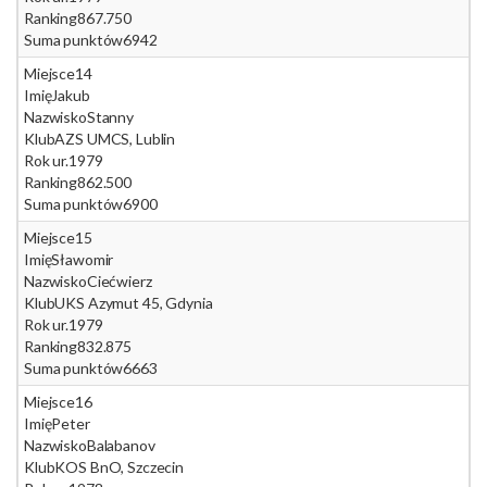
Ranking
867.750
Suma punktów
6942
Miejsce
14
Imię
Jakub
Nazwisko
Stanny
Klub
AZS UMCS, Lublin
Rok ur.
1979
Ranking
862.500
Suma punktów
6900
Miejsce
15
Imię
Sławomir
Nazwisko
Ciećwierz
Klub
UKS Azymut 45, Gdynia
Rok ur.
1979
Ranking
832.875
Suma punktów
6663
Miejsce
16
Imię
Peter
Nazwisko
Balabanov
Klub
KOS BnO, Szczecin