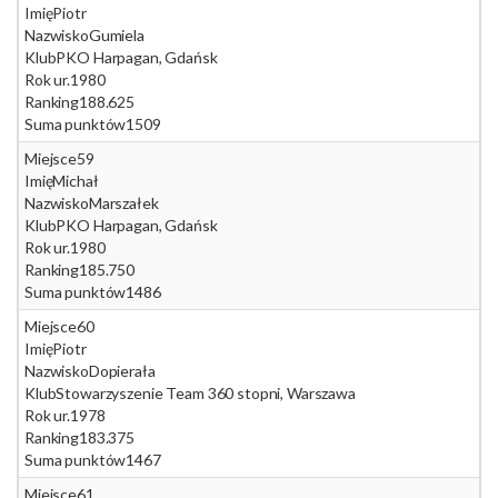
Imię
Piotr
Nazwisko
Gumiela
Klub
PKO Harpagan, Gdańsk
Rok ur.
1980
Ranking
188.625
Suma punktów
1509
Miejsce
59
Imię
Michał
Nazwisko
Marszałek
Klub
PKO Harpagan, Gdańsk
Rok ur.
1980
Ranking
185.750
Suma punktów
1486
Miejsce
60
Imię
Piotr
Nazwisko
Dopierała
Klub
Stowarzyszenie Team 360 stopni, Warszawa
Rok ur.
1978
Ranking
183.375
Suma punktów
1467
Miejsce
61