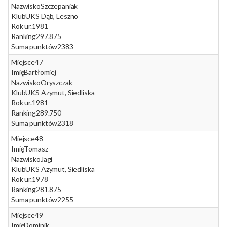
Nazwisko
Szczepaniak
Klub
UKS Dąb, Leszno
Rok ur.
1981
Ranking
297.875
Suma punktów
2383
Miejsce
47
Imię
Bartłomiej
Nazwisko
Oryszczak
Klub
UKS Azymut, Siedliska
Rok ur.
1981
Ranking
289.750
Suma punktów
2318
Miejsce
48
Imię
Tomasz
Nazwisko
Jagi
Klub
UKS Azymut, Siedliska
Rok ur.
1978
Ranking
281.875
Suma punktów
2255
Miejsce
49
Imię
Dominik