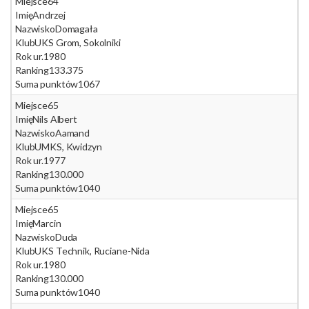
Miejsce
64
Imię
Andrzej
Nazwisko
Domagała
Klub
UKS Grom, Sokolniki
Rok ur.
1980
Ranking
133.375
Suma punktów
1067
Miejsce
65
Imię
Nils Albert
Nazwisko
Aamand
Klub
UMKS, Kwidzyn
Rok ur.
1977
Ranking
130.000
Suma punktów
1040
Miejsce
65
Imię
Marcin
Nazwisko
Duda
Klub
UKS Technik, Ruciane-Nida
Rok ur.
1980
Ranking
130.000
Suma punktów
1040