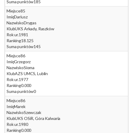
Suma punktów
185
Miejsce
85
Imię
Dariusz
Nazwisko
Drygas
Klub
UKS Arkady, Raszków
Rok ur.
1981
Ranking
18.125
Suma punktów
145
Miejsce
86
Imię
Grzegorz
Nazwisko
Sioma
Klub
AZS UMCS, Lublin
Rok ur.
1977
Ranking
0.000
Suma punktów
0
Miejsce
86
Imię
Marek
Nazwisko
Szewczak
Klub
UKS OSiR, Góra Kalwaria
Rok ur.
1980
Ranking
0.000