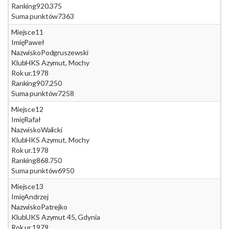
Ranking
920.375
Suma punktów
7363
Miejsce
11
Imię
Paweł
Nazwisko
Podgruszewski
Klub
HKS Azymut, Mochy
Rok ur.
1978
Ranking
907.250
Suma punktów
7258
Miejsce
12
Imię
Rafał
Nazwisko
Walicki
Klub
HKS Azymut, Mochy
Rok ur.
1978
Ranking
868.750
Suma punktów
6950
Miejsce
13
Imię
Andrzej
Nazwisko
Patrejko
Klub
UKS Azymut 45, Gdynia
Rok ur.
1979