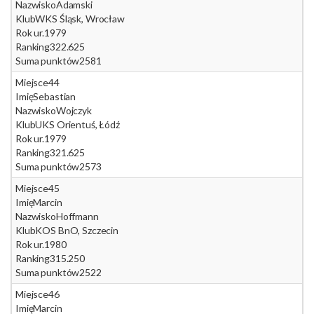
Nazwisko
Adamski
Klub
WKS Śląsk, Wrocław
Rok ur.
1979
Ranking
322.625
Suma punktów
2581
Miejsce
44
Imię
Sebastian
Nazwisko
Wojczyk
Klub
UKS Orientuś, Łódź
Rok ur.
1979
Ranking
321.625
Suma punktów
2573
Miejsce
45
Imię
Marcin
Nazwisko
Hoffmann
Klub
KOS BnO, Szczecin
Rok ur.
1980
Ranking
315.250
Suma punktów
2522
Miejsce
46
Imię
Marcin