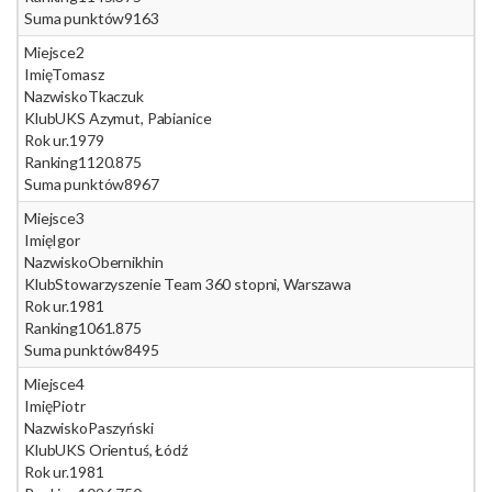
Suma punktów
9163
Miejsce
2
Imię
Tomasz
Nazwisko
Tkaczuk
Klub
UKS Azymut, Pabianice
Rok ur.
1979
Ranking
1120.875
Suma punktów
8967
Miejsce
3
Imię
Igor
Nazwisko
Obernikhin
Klub
Stowarzyszenie Team 360 stopni, Warszawa
Rok ur.
1981
Ranking
1061.875
Suma punktów
8495
Miejsce
4
Imię
Piotr
Nazwisko
Paszyński
Klub
UKS Orientuś, Łódź
Rok ur.
1981