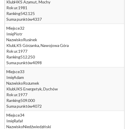
Klub
HKS Azymut, Mochy
Rok ur.
1981
Ranking
542.125
Suma punktów
4337
Miejsce
32
Imię
Piotr
Nazwisko
Rusinek
Klub
LKS Górzanka, Nawojowa Góra
Rok ur.
1977
Ranking
512.250
Suma punktów
4098
Miejsce
33
Imię
Adam
Nazwisko
Rozumek
Klub
UKS Energetyk, Dychów
Rok ur.
1977
Ranking
509.000
Suma punktów
4072
Miejsce
34
Imię
Rafał
Nazwisko
Niedźwiedziński