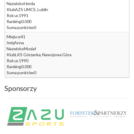
Nazwisko
Herda
Klub
AZS UMCS, Lublin
Rok ur.
1991
Ranking
0.000
Suma punktów
0
Miejsce
41
Imię
Anna
Nazwisko
Musiał
Klub
LKS Górzanka, Nawojowa Góra
Rok ur.
1990
Ranking
0.000
Suma punktów
0
Sponsorzy