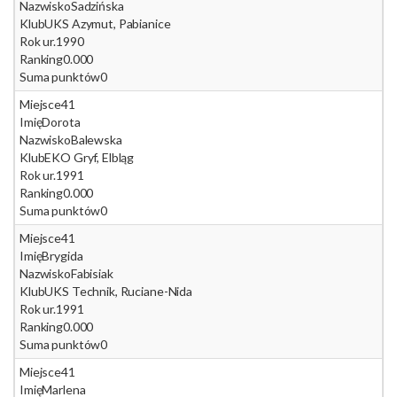
Nazwisko
Sadzińska
Klub
UKS Azymut, Pabianice
Rok ur.
1990
Ranking
0.000
Suma punktów
0
Miejsce
41
Imię
Dorota
Nazwisko
Balewska
Klub
EKO Gryf, Elbląg
Rok ur.
1991
Ranking
0.000
Suma punktów
0
Miejsce
41
Imię
Brygida
Nazwisko
Fabisiak
Klub
UKS Technik, Ruciane-Nida
Rok ur.
1991
Ranking
0.000
Suma punktów
0
Miejsce
41
Imię
Marlena