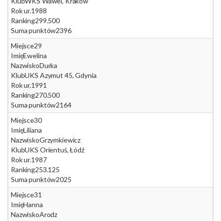
Klub
WKS Wawel, Kraków
Rok ur.
1988
Ranking
299.500
Suma punktów
2396
Miejsce
29
Imię
Ewelina
Nazwisko
Durka
Klub
UKS Azymut 45, Gdynia
Rok ur.
1991
Ranking
270.500
Suma punktów
2164
Miejsce
30
Imię
Liliana
Nazwisko
Grzymkiewicz
Klub
UKS Orientuś, Łódź
Rok ur.
1987
Ranking
253.125
Suma punktów
2025
Miejsce
31
Imię
Hanna
Nazwisko
Arodz