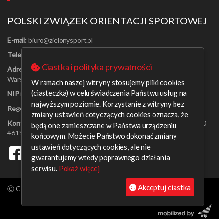
POLSKI ZWIĄZEK ORIENTACJI SPORTOWEJ
E-mail:
Telefon:
[22] 625-56-91
Ciastka i polityka prywatności
Adres:
Al. Jerozolimskie 30/21
Warszawa 00-024
W ramach naszej witryny stosujemy pliki cookies
(ciasteczka) w celu świadczenia Państwu usług na
NIP nr:
526-16-67-131
najwyższym poziomie. Korzystanie z witryny bez
Regon nr:
001408329
zmiany ustawień dotyczących cookies oznacza, że
Konto bankowe:
PEKAO SA o/Warszawa 09 1240 6218 1111 0000
będą one zamieszczane w Państwa urządzeniu
4619 0314
końcowym. Możecie Państwo dokonać zmiany
ustawień dotyczących cookies, ale nie
gwarantujemy wtedy poprawnego działania
serwisu.
Pokaż więcej
Akceptuj ciastka
Ⓒ Copyright aleksanderb 2026. All rights reserved.