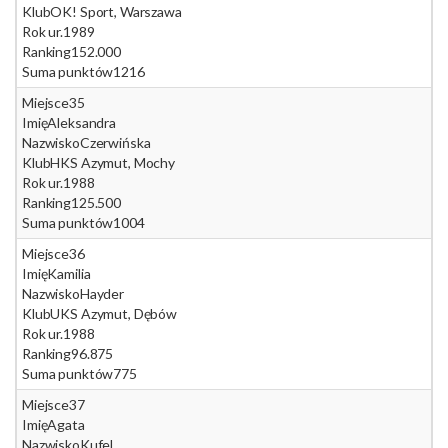
Klub
OK! Sport, Warszawa
Rok ur.
1989
Ranking
152.000
Suma punktów
1216
Miejsce
35
Imię
Aleksandra
Nazwisko
Czerwińska
Klub
HKS Azymut, Mochy
Rok ur.
1988
Ranking
125.500
Suma punktów
1004
Miejsce
36
Imię
Kamilia
Nazwisko
Hayder
Klub
UKS Azymut, Dębów
Rok ur.
1988
Ranking
96.875
Suma punktów
775
Miejsce
37
Imię
Agata
Nazwisko
Kufel