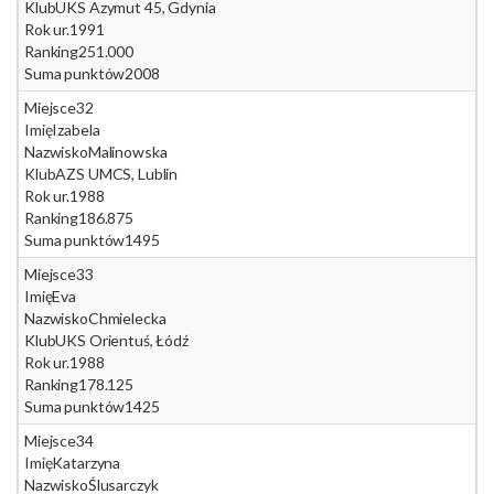
Klub
UKS Azymut 45, Gdynia
Rok ur.
1991
Ranking
251.000
Suma punktów
2008
Miejsce
32
Imię
Izabela
Nazwisko
Malinowska
Klub
AZS UMCS, Lublin
Rok ur.
1988
Ranking
186.875
Suma punktów
1495
Miejsce
33
Imię
Eva
Nazwisko
Chmielecka
Klub
UKS Orientuś, Łódź
Rok ur.
1988
Ranking
178.125
Suma punktów
1425
Miejsce
34
Imię
Katarzyna
Nazwisko
Ślusarczyk