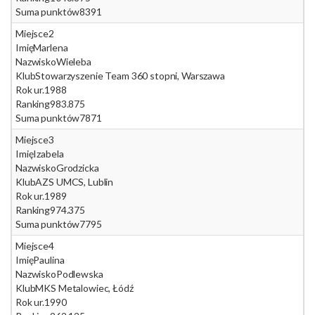
Suma punktów
8391
Miejsce
2
Imię
Marlena
Nazwisko
Wieleba
Klub
Stowarzyszenie Team 360 stopni, Warszawa
Rok ur.
1988
Ranking
983.875
Suma punktów
7871
Miejsce
3
Imię
Izabela
Nazwisko
Grodzicka
Klub
AZS UMCS, Lublin
Rok ur.
1989
Ranking
974.375
Suma punktów
7795
Miejsce
4
Imię
Paulina
Nazwisko
Podlewska
Klub
MKS Metalowiec, Łódź
Rok ur.
1990