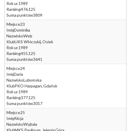
Rok ur.
1989
Ranking
476.125
Suma punktów
3809
Miejsce
23
Imię
Dominika
Nazwisko
Welz
Klub
UKS Włóczykij, Osiek
Rok ur.
1989
Ranking
455.125
Suma punktów
3641
Miejsce
24
Imię
Daria
Nazwisko
Lubomska
Klub
PKO Harpagan, Gdańsk
Rok ur.
1989
Ranking
377.125
Suma punktów
3017
Miejsce
25
Imię
Alicja
Nazwisko
Wojtala
Klub
MKS Paulinum, Jelenia Góra