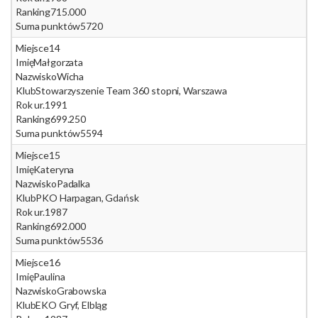
Ranking
715.000
Suma punktów
5720
Miejsce
14
Imię
Małgorzata
Nazwisko
Wicha
Klub
Stowarzyszenie Team 360 stopni, Warszawa
Rok ur.
1991
Ranking
699.250
Suma punktów
5594
Miejsce
15
Imię
Kateryna
Nazwisko
Padalka
Klub
PKO Harpagan, Gdańsk
Rok ur.
1987
Ranking
692.000
Suma punktów
5536
Miejsce
16
Imię
Paulina
Nazwisko
Grabowska
Klub
EKO Gryf, Elbląg