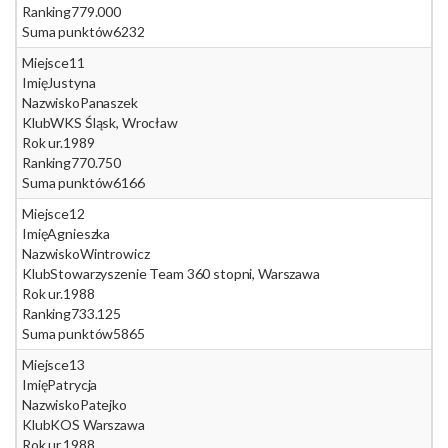
Ranking
779.000
Suma punktów
6232
Miejsce
11
Imię
Justyna
Nazwisko
Panaszek
Klub
WKS Śląsk, Wrocław
Rok ur.
1989
Ranking
770.750
Suma punktów
6166
Miejsce
12
Imię
Agnieszka
Nazwisko
Wintrowicz
Klub
Stowarzyszenie Team 360 stopni, Warszawa
Rok ur.
1988
Ranking
733.125
Suma punktów
5865
Miejsce
13
Imię
Patrycja
Nazwisko
Patejko
Klub
KOS Warszawa
Rok ur.
1988