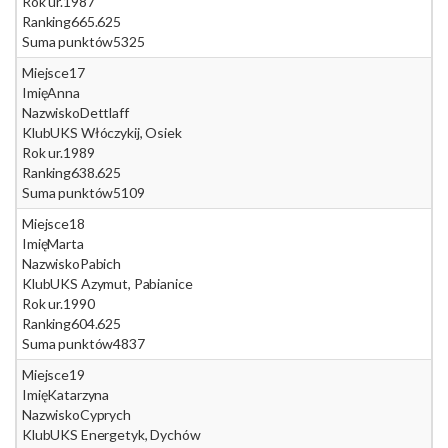
Rok ur.
1987
Ranking
665.625
Suma punktów
5325
Miejsce
17
Imię
Anna
Nazwisko
Dettlaff
Klub
UKS Włóczykij, Osiek
Rok ur.
1989
Ranking
638.625
Suma punktów
5109
Miejsce
18
Imię
Marta
Nazwisko
Pabich
Klub
UKS Azymut, Pabianice
Rok ur.
1990
Ranking
604.625
Suma punktów
4837
Miejsce
19
Imię
Katarzyna
Nazwisko
Cyprych
Klub
UKS Energetyk, Dychów