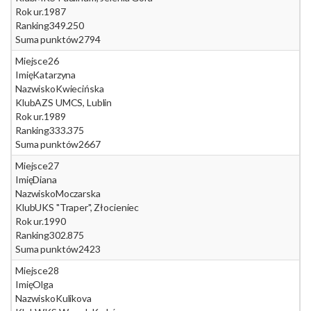
Rok ur.
1987
Ranking
349.250
Suma punktów
2794
Miejsce
26
Imię
Katarzyna
Nazwisko
Kwiecińska
Klub
AZS UMCS, Lublin
Rok ur.
1989
Ranking
333.375
Suma punktów
2667
Miejsce
27
Imię
Diana
Nazwisko
Moczarska
Klub
UKS "Traper", Złocieniec
Rok ur.
1990
Ranking
302.875
Suma punktów
2423
Miejsce
28
Imię
Olga
Nazwisko
Kulikova