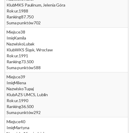
Klub
MKS Paulinum, Jelenia Góra
Rok ur.
1988
Ranking
87.750
Suma punktów
702
Miejsce
38
Imię
Kamila
Nazwisko
Lubak
Klub
WKS Śląsk, Wrocław
Rok ur.
1991
Ranking
73.500
Suma punktów
588
Miejsce
39
Imię
Milena
Nazwisko
Tupaj
Klub
AZS UMCS, Lublin
Rok ur.
1990
Ranking
36.500
Suma punktów
292
Miejsce
40
Imię
Martyna