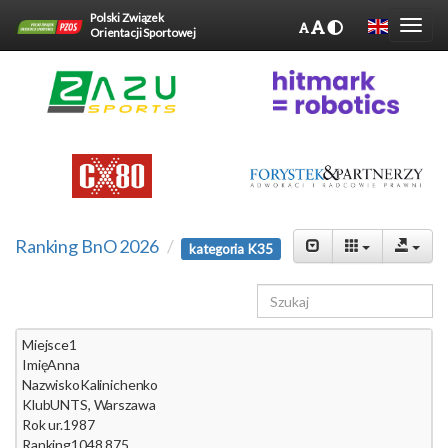
Polski Związek
Orientacji Sportowej
Ranking BnO 2026
kategoria K35
Miejsce
1
Imię
Anna
Nazwisko
Kalinichenko
Klub
UNTS, Warszawa
Rok ur.
1987
Ranking
1048.875