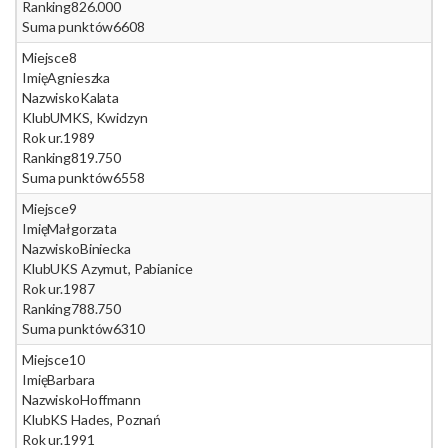
Ranking
826.000
Suma punktów
6608
Miejsce
8
Imię
Agnieszka
Nazwisko
Kalata
Klub
UMKS, Kwidzyn
Rok ur.
1989
Ranking
819.750
Suma punktów
6558
Miejsce
9
Imię
Małgorzata
Nazwisko
Biniecka
Klub
UKS Azymut, Pabianice
Rok ur.
1987
Ranking
788.750
Suma punktów
6310
Miejsce
10
Imię
Barbara
Nazwisko
Hoffmann
Klub
KS Hades, Poznań
Rok ur.
1991