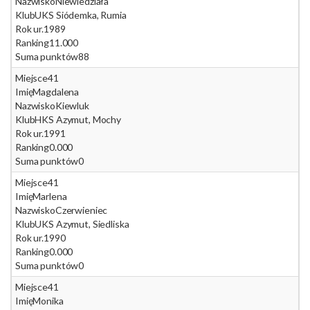
Nazwisko
Niewiedziała
Klub
UKS Siódemka, Rumia
Rok ur.
1989
Ranking
11.000
Suma punktów
88
Miejsce
41
Imię
Magdalena
Nazwisko
Kiewluk
Klub
HKS Azymut, Mochy
Rok ur.
1991
Ranking
0.000
Suma punktów
0
Miejsce
41
Imię
Marlena
Nazwisko
Czerwieniec
Klub
UKS Azymut, Siedliska
Rok ur.
1990
Ranking
0.000
Suma punktów
0
Miejsce
41
Imię
Monika