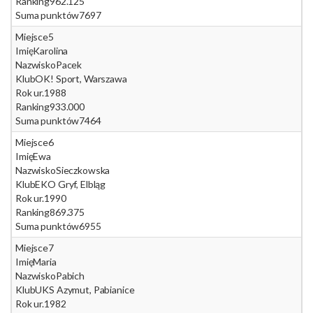
Ranking
962.125
Suma punktów
7697
Miejsce
5
Imię
Karolina
Nazwisko
Pacek
Klub
OK! Sport, Warszawa
Rok ur.
1988
Ranking
933.000
Suma punktów
7464
Miejsce
6
Imię
Ewa
Nazwisko
Sieczkowska
Klub
EKO Gryf, Elbląg
Rok ur.
1990
Ranking
869.375
Suma punktów
6955
Miejsce
7
Imię
Maria
Nazwisko
Pabich
Klub
UKS Azymut, Pabianice
Rok ur.
1982