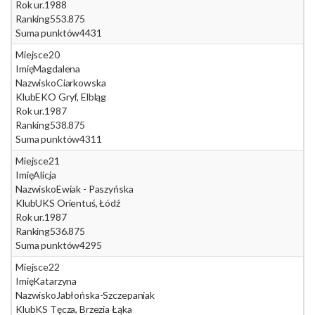
Rok ur.
1988
Ranking
553.875
Suma punktów
4431
Miejsce
20
Imię
Magdalena
Nazwisko
Ciarkowska
Klub
EKO Gryf, Elbląg
Rok ur.
1987
Ranking
538.875
Suma punktów
4311
Miejsce
21
Imię
Alicja
Nazwisko
Ewiak - Paszyńska
Klub
UKS Orientuś, Łódź
Rok ur.
1987
Ranking
536.875
Suma punktów
4295
Miejsce
22
Imię
Katarzyna
Nazwisko
Jabłońska-Szczepaniak
Klub
KS Tęcza, Brzezia Łąka