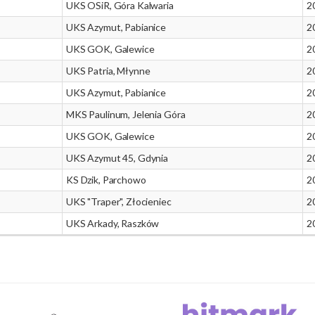
UKS OSiR, Góra Kalwaria
2
UKS Azymut, Pabianice
2
UKS GOK, Galewice
2
UKS Patria, Młynne
2
UKS Azymut, Pabianice
2
MKS Paulinum, Jelenia Góra
2
UKS GOK, Galewice
2
UKS Azymut 45, Gdynia
2
KS Dzik, Parchowo
2
UKS "Traper", Złocieniec
2
UKS Arkady, Raszków
2