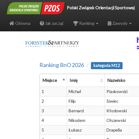
Polski Związek Orientacji Sportowej
Główna
Jak zacząć
Ranking
Zawody
Ranking BnO 2026
kategoria M12
Miejsce
Imię
Nazwisko
1
Michał
Piaskowski
2
Filip
Siwiec
3
Bernard
Kłodowski
4
Nikodem
Olszewski
5
Łukasz
Drapella