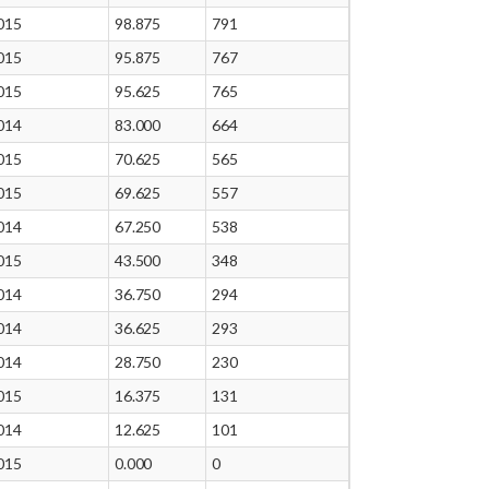
015
98.875
791
015
95.875
767
015
95.625
765
014
83.000
664
015
70.625
565
015
69.625
557
014
67.250
538
015
43.500
348
014
36.750
294
014
36.625
293
014
28.750
230
015
16.375
131
014
12.625
101
015
0.000
0