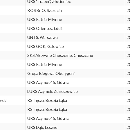
UKS "Traper", Złocieniec
2
KOS BnO, Szczecin
2
UKS Patria, Młynne
2
UKS Orientuś, Łódź
2
UNTS, Warszawa
2
UKS GOK, Galewice
2
SKS Aktywne Choszczno, Choszczno
2
UKS Patria, Młynne
2
Grupa Biegowa Oborygeni
2
UKS Azymut 45, Gdynia
2
LUKS Azymek, Zdzieszowice
2
wski
KS Tęcza, Brzezia Łąka
2
KS Tęcza, Brzezia Łąka
2
UKS Azymut 45, Gdynia
2
UKS Dąb, Leszno
2