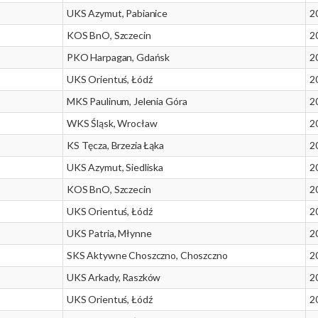
UKS Azymut, Pabianice
2
KOS BnO, Szczecin
2
PKO Harpagan, Gdańsk
2
UKS Orientuś, Łódź
2
MKS Paulinum, Jelenia Góra
2
WKS Śląsk, Wrocław
2
KS Tęcza, Brzezia Łąka
2
UKS Azymut, Siedliska
2
KOS BnO, Szczecin
2
UKS Orientuś, Łódź
2
UKS Patria, Młynne
2
SKS Aktywne Choszczno, Choszczno
2
UKS Arkady, Raszków
2
UKS Orientuś, Łódź
2