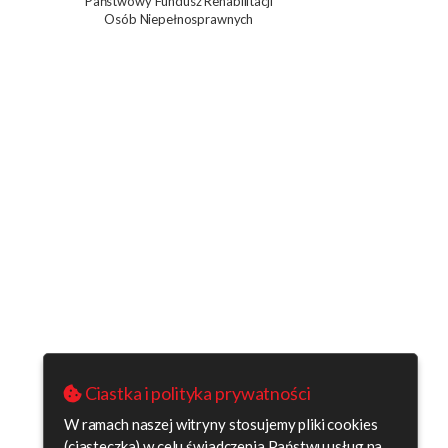
Państwowy Fundusz Rehabilitacji
Osób Niepełnosprawnych
Ciastka i polityka prywatności
W ramach naszej witryny stosujemy pliki cookies
(ciasteczka) w celu świadczenia Państwu usług na