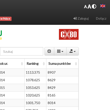
Zaloguj
Dołącz
 w Polsce
ok ur.
Ranking
Suma punktów
014
1113.375
8907
014
1078.625
8629
015
1053.625
8429
014
1020.625
8165
014
1001.750
8014