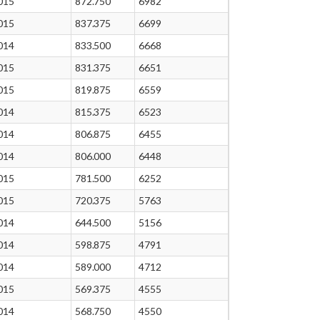
015
872.750
6982
015
837.375
6699
014
833.500
6668
015
831.375
6651
015
819.875
6559
014
815.375
6523
014
806.875
6455
014
806.000
6448
015
781.500
6252
015
720.375
5763
014
644.500
5156
014
598.875
4791
014
589.000
4712
015
569.375
4555
014
568.750
4550