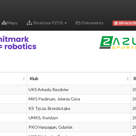
Mapy
Struktura PZOS
Dokumenty
100-lecie OS
Klub
R
UKS Arkady, Raszków
2
MKS Paulinum, Jelenia Góra
2
KS Tęcza, Brzezia Łąka
2
UMKS, Kwidzyn
2
PKO Harpagan, Gdańsk
2