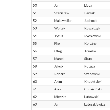
50
Jan
Lippa
51
Stanisław
Pawlak
52
Maksymilian
Juchocki
53
Wojtek
Kowalczyk
54
Tytus
Rychlewski
55
Filip
Kałużny
56
Oleg
Trzasko
57
Marcel
Skup
58
Jakub
Potępa
59
Robert
Szerlowski
60
Akim
Khudytskyi
61
Alex
Chruściński
62
Mieszko
Lubowski
63
Jan
Latuszkiewicz