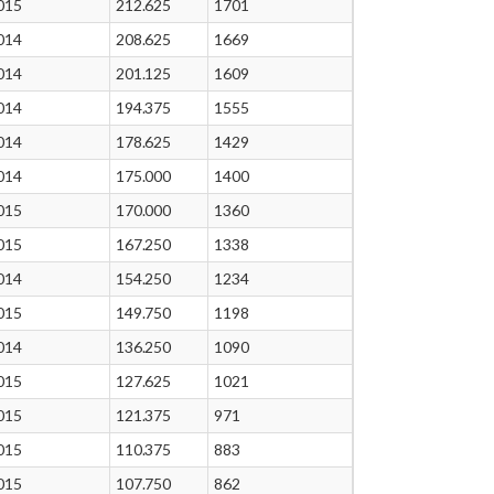
015
212.625
1701
014
208.625
1669
014
201.125
1609
014
194.375
1555
014
178.625
1429
014
175.000
1400
015
170.000
1360
015
167.250
1338
014
154.250
1234
015
149.750
1198
014
136.250
1090
015
127.625
1021
015
121.375
971
015
110.375
883
015
107.750
862