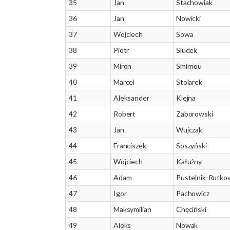
35
Jan
Stachowiak
36
Jan
Nowicki
37
Wojciech
Sowa
38
Piotr
Siudek
39
Miron
Smirnou
40
Marcel
Stolarek
41
Aleksander
Klejna
42
Robert
Zaborowski
43
Jan
Wujczak
44
Franciszek
Soszyński
45
Wojciech
Kałużny
46
Adam
Pustelnik-Rutko
47
Igor
Pachowicz
48
Maksymilian
Chęciński
49
Aleks
Nowak