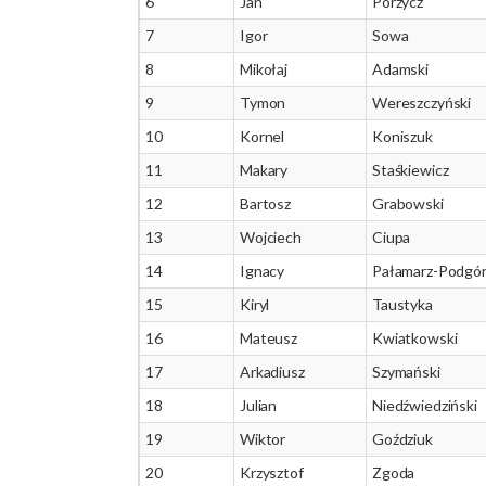
6
Jan
Porzycz
7
Igor
Sowa
8
Mikołaj
Adamski
9
Tymon
Wereszczyński
10
Kornel
Koniszuk
11
Makary
Staśkiewicz
12
Bartosz
Grabowski
13
Wojciech
Ciupa
14
Ignacy
Pałamarz-Podgó
15
Kiryl
Taustyka
16
Mateusz
Kwiatkowski
17
Arkadiusz
Szymański
18
Julian
Niedźwiedziński
19
Wiktor
Goździuk
20
Krzysztof
Zgoda