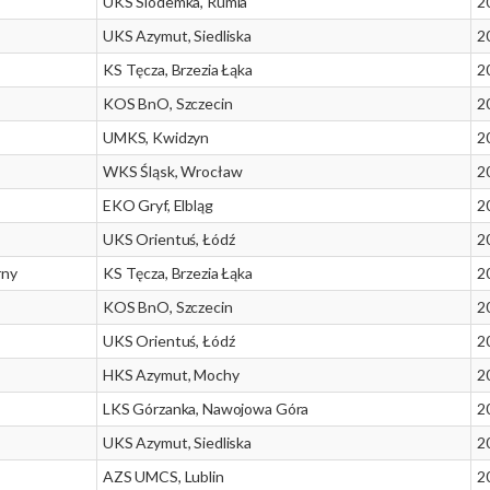
UKS Siódemka, Rumia
2
UKS Azymut, Siedliska
2
KS Tęcza, Brzezia Łąka
2
KOS BnO, Szczecin
2
UMKS, Kwidzyn
2
WKS Śląsk, Wrocław
2
EKO Gryf, Elbląg
2
UKS Orientuś, Łódź
2
rny
KS Tęcza, Brzezia Łąka
2
KOS BnO, Szczecin
2
UKS Orientuś, Łódź
2
HKS Azymut, Mochy
2
LKS Górzanka, Nawojowa Góra
2
UKS Azymut, Siedliska
2
AZS UMCS, Lublin
2