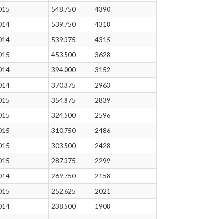
015
548.750
4390
014
539.750
4318
014
539.375
4315
015
453.500
3628
014
394.000
3152
014
370.375
2963
015
354.875
2839
015
324.500
2596
015
310.750
2486
015
303.500
2428
015
287.375
2299
014
269.750
2158
015
252.625
2021
014
238.500
1908