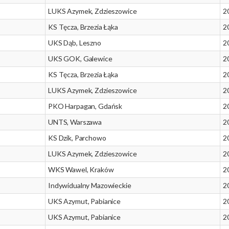
LUKS Azymek, Zdzieszowice
2
KS Tęcza, Brzezia Łąka
2
UKS Dąb, Leszno
2
UKS GOK, Galewice
2
KS Tęcza, Brzezia Łąka
2
LUKS Azymek, Zdzieszowice
2
PKO Harpagan, Gdańsk
2
UNTS, Warszawa
2
KS Dzik, Parchowo
2
LUKS Azymek, Zdzieszowice
2
WKS Wawel, Kraków
2
Indywidualny Mazowieckie
2
UKS Azymut, Pabianice
2
UKS Azymut, Pabianice
2