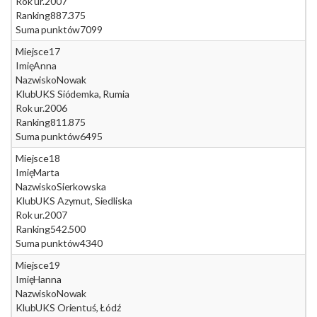
Rok ur.
2007
Ranking
887.375
Suma punktów
7099
Miejsce
17
Imię
Anna
Nazwisko
Nowak
Klub
UKS Siódemka, Rumia
Rok ur.
2006
Ranking
811.875
Suma punktów
6495
Miejsce
18
Imię
Marta
Nazwisko
Sierkowska
Klub
UKS Azymut, Siedliska
Rok ur.
2007
Ranking
542.500
Suma punktów
4340
Miejsce
19
Imię
Hanna
Nazwisko
Nowak
Klub
UKS Orientuś, Łódź