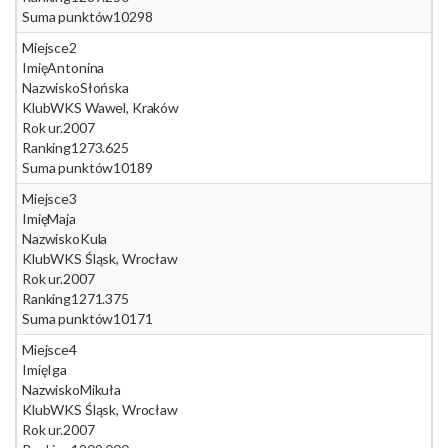
Suma punktów
10298
Miejsce
2
Imię
Antonina
Nazwisko
Słońska
Klub
WKS Wawel, Kraków
Rok ur.
2007
Ranking
1273.625
Suma punktów
10189
Miejsce
3
Imię
Maja
Nazwisko
Kula
Klub
WKS Śląsk, Wrocław
Rok ur.
2007
Ranking
1271.375
Suma punktów
10171
Miejsce
4
Imię
Iga
Nazwisko
Mikuła
Klub
WKS Śląsk, Wrocław
Rok ur.
2007