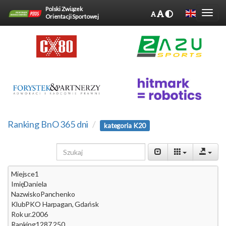
Polski Związek
Orientacji Sportowej
Ranking BnO 365 dni
kategoria K20
Miejsce
1
Imię
Daniela
Nazwisko
Panchenko
Klub
PKO Harpagan, Gdańsk
Rok ur.
2006
Ranking
1287.250