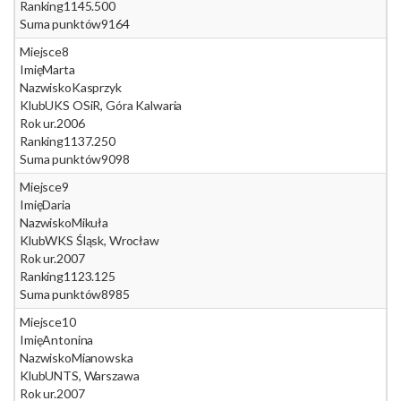
Ranking
1145.500
Suma punktów
9164
Miejsce
8
Imię
Marta
Nazwisko
Kasprzyk
Klub
UKS OSiR, Góra Kalwaria
Rok ur.
2006
Ranking
1137.250
Suma punktów
9098
Miejsce
9
Imię
Daria
Nazwisko
Mikuła
Klub
WKS Śląsk, Wrocław
Rok ur.
2007
Ranking
1123.125
Suma punktów
8985
Miejsce
10
Imię
Antonina
Nazwisko
Mianowska
Klub
UNTS, Warszawa
Rok ur.
2007