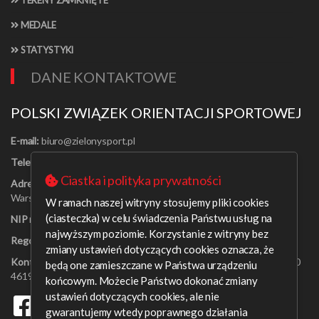
TERENY ZAMKNIĘTE
MEDALE
STATYSTYKI
DANE KONTAKTOWE
POLSKI ZWIĄZEK ORIENTACJI SPORTOWEJ
E-mail:
Telefon:
[22] 625-56-91
Ciastka i polityka prywatności
Adres:
Al. Jerozolimskie 30/21
Warszawa 00-024
W ramach naszej witryny stosujemy pliki cookies
(ciasteczka) w celu świadczenia Państwu usług na
NIP nr:
526-16-67-131
najwyższym poziomie. Korzystanie z witryny bez
Regon nr:
001408329
zmiany ustawień dotyczących cookies oznacza, że
Konto bankowe:
PEKAO SA o/Warszawa 09 1240 6218 1111 0000
będą one zamieszczane w Państwa urządzeniu
4619 0314
końcowym. Możecie Państwo dokonać zmiany
ustawień dotyczących cookies, ale nie
gwarantujemy wtedy poprawnego działania