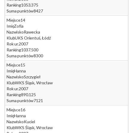
Ranking
1053.375
Suma punktów
8427
Miejsce
14
Imię
Zofia
Nazwisko
Rawecka
Klub
UKS Orientuś, Łódź
Rok ur.
2007
Ranking
1037.500
Suma punktów
8300
Miejsce
15
Imię
Hanna
Nazwisko
Szczygieł
Klub
WKS Śląsk, Wrocław
Rok ur.
2007
Ranking
890.125
Suma punktów
7121
Miejsce
16
Imię
Hanna
Nazwisko
Kuciel
Klub
WKS Śląsk, Wrocław