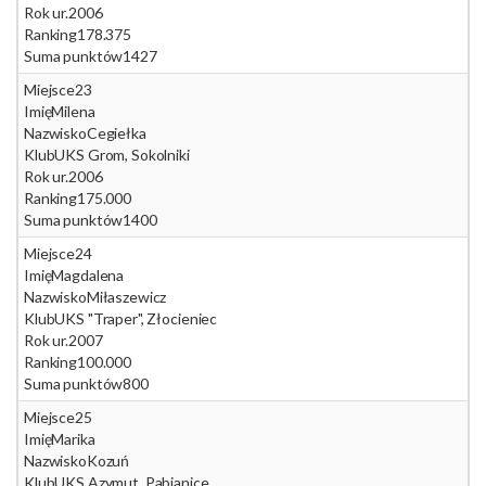
Rok ur.
2006
Ranking
178.375
Suma punktów
1427
Miejsce
23
Imię
Milena
Nazwisko
Cegiełka
Klub
UKS Grom, Sokolniki
Rok ur.
2006
Ranking
175.000
Suma punktów
1400
Miejsce
24
Imię
Magdalena
Nazwisko
Miłaszewicz
Klub
UKS "Traper", Złocieniec
Rok ur.
2007
Ranking
100.000
Suma punktów
800
Miejsce
25
Imię
Marika
Nazwisko
Kozuń
Klub
UKS Azymut, Pabianice