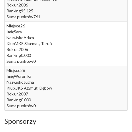
Rok ur.
2006
Ranking
95.125
Suma punktów
761
Miejsce
26
Imię
Sara
Nazwisko
Adam
Klub
MKS Skarmat, Toruń
Rok ur.
2006
Ranking
0.000
Suma punktów
0
Miejsce
26
Imię
Weronika
Nazwisko
Jucha
Klub
UKS Azymut, Dębów
Rok ur.
2007
Ranking
0.000
Suma punktów
0
Sponsorzy