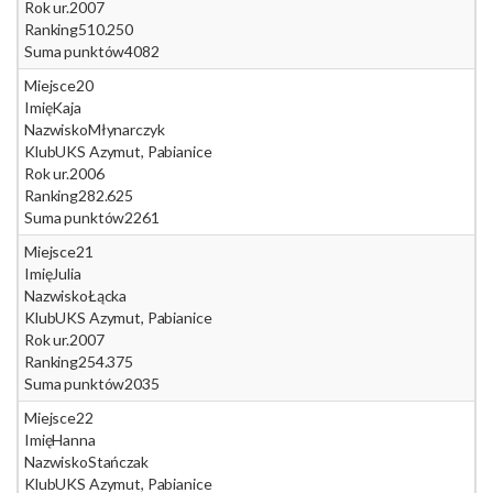
Rok ur.
2007
Ranking
510.250
Suma punktów
4082
Miejsce
20
Imię
Kaja
Nazwisko
Młynarczyk
Klub
UKS Azymut, Pabianice
Rok ur.
2006
Ranking
282.625
Suma punktów
2261
Miejsce
21
Imię
Julia
Nazwisko
Łącka
Klub
UKS Azymut, Pabianice
Rok ur.
2007
Ranking
254.375
Suma punktów
2035
Miejsce
22
Imię
Hanna
Nazwisko
Stańczak
Klub
UKS Azymut, Pabianice