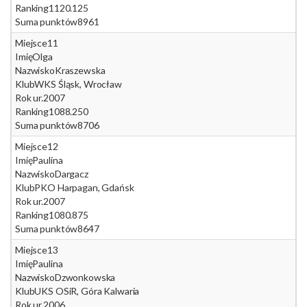
Ranking
1120.125
Suma punktów
8961
Miejsce
11
Imię
Olga
Nazwisko
Kraszewska
Klub
WKS Śląsk, Wrocław
Rok ur.
2007
Ranking
1088.250
Suma punktów
8706
Miejsce
12
Imię
Paulina
Nazwisko
Dargacz
Klub
PKO Harpagan, Gdańsk
Rok ur.
2007
Ranking
1080.875
Suma punktów
8647
Miejsce
13
Imię
Paulina
Nazwisko
Dzwonkowska
Klub
UKS OSiR, Góra Kalwaria
Rok ur.
2006