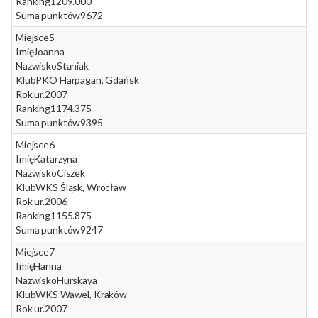
Ranking
1209.000
Suma punktów
9672
Miejsce
5
Imię
Joanna
Nazwisko
Staniak
Klub
PKO Harpagan, Gdańsk
Rok ur.
2007
Ranking
1174.375
Suma punktów
9395
Miejsce
6
Imię
Katarzyna
Nazwisko
Ciszek
Klub
WKS Śląsk, Wrocław
Rok ur.
2006
Ranking
1155.875
Suma punktów
9247
Miejsce
7
Imię
Hanna
Nazwisko
Hurskaya
Klub
WKS Wawel, Kraków
Rok ur.
2007