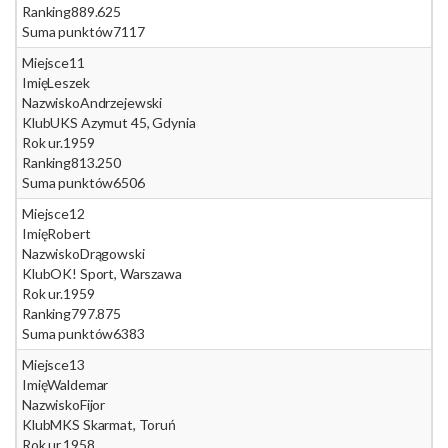
Ranking
889.625
Suma punktów
7117
Miejsce
11
Imię
Leszek
Nazwisko
Andrzejewski
Klub
UKS Azymut 45, Gdynia
Rok ur.
1959
Ranking
813.250
Suma punktów
6506
Miejsce
12
Imię
Robert
Nazwisko
Drągowski
Klub
OK! Sport, Warszawa
Rok ur.
1959
Ranking
797.875
Suma punktów
6383
Miejsce
13
Imię
Waldemar
Nazwisko
Fijor
Klub
MKS Skarmat, Toruń
Rok ur.
1958