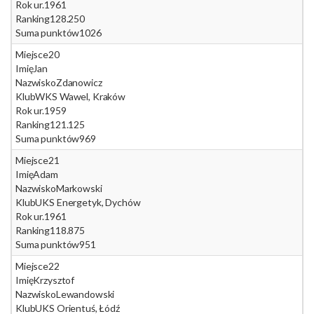
Rok ur.
1961
Ranking
128.250
Suma punktów
1026
Miejsce
20
Imię
Jan
Nazwisko
Zdanowicz
Klub
WKS Wawel, Kraków
Rok ur.
1959
Ranking
121.125
Suma punktów
969
Miejsce
21
Imię
Adam
Nazwisko
Markowski
Klub
UKS Energetyk, Dychów
Rok ur.
1961
Ranking
118.875
Suma punktów
951
Miejsce
22
Imię
Krzysztof
Nazwisko
Lewandowski
Klub
UKS Orientuś, Łódź