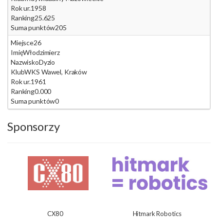
Rok ur.
1958
Ranking
25.625
Suma punktów
205
Miejsce
26
Imię
Włodzimierz
Nazwisko
Dyzio
Klub
WKS Wawel, Kraków
Rok ur.
1961
Ranking
0.000
Suma punktów
0
Sponsorzy
CX80
Hitmark Robotics