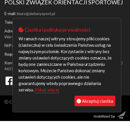
POLSKI ZWIĄZEK ORIENTACJI SPORTOWEJ
E-mail:
Telefon:
[22] 625-56-91
Ciastka i polityka prywatności
Adres:
Al. Jerozolimskie 30/21
Warszawa 00-024
W ramach naszej witryny stosujemy pliki cookies
(ciasteczka) w celu świadczenia Państwu usług na
NIP nr:
526-16-67-131
najwyższym poziomie. Korzystanie z witryny bez
Regon nr:
001408329
zmiany ustawień dotyczących cookies oznacza, że
Konto bankowe:
PEKAO SA o/Warszawa 09 1240 6218 1111 0000
będą one zamieszczane w Państwa urządzeniu
4619 0314
końcowym. Możecie Państwo dokonać zmiany
ustawień dotyczących cookies, ale nie
gwarantujemy wtedy poprawnego działania
serwisu.
Pokaż więcej
Akceptuj ciastka
Ⓒ Copyright aleksanderb 2026. All rights reserved.