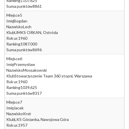
Ranking
1107.625
Suma punktów
8861
Miejsce
5
Imię
Bogdan
Nazwisko
Lech
Klub
UMKS ORKAN, Ostróda
Rok ur.
1960
Ranking
1087.000
Suma punktów
8696
Miejsce
6
Imię
Przemysław
Nazwisko
Mossakowski
Klub
Stowarzyszenie Team 360 stopni, Warszawa
Rok ur.
1960
Ranking
1039.625
Suma punktów
8317
Miejsce
7
Imię
Jacek
Nazwisko
Kret
Klub
LKS Górzanka, Nawojowa Góra
Rok ur.
1957