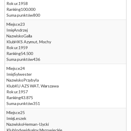
Rok ur.
1958
Ranking
100.000
Suma punktów
800
Miejsce
23
Imię
Andrzej
Nazwisko
Galla
Klub
HKS Azymut, Mochy
Rok ur.
1959
Ranking
54.500
Suma punktów
436
Miejsce
24
Imię
Sylwester
Nazwisko
Przybyła
Klub
KU AZS WAT, Warszawa
Rok ur.
1957
Ranking
43.875
Suma punktów
351
Miejsce
25
Imię
Leszek
Nazwisko
Herman-Iżycki
Klub
Indywidualny Mazowieckie