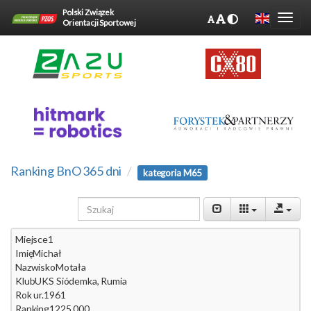
Polski Związek
Orientacji Sportowej
Ranking BnO 365 dni
kategoria M65
Miejsce
1
Imię
Michał
Nazwisko
Motała
Klub
UKS Siódemka, Rumia
Rok ur.
1961
Ranking
1225.000