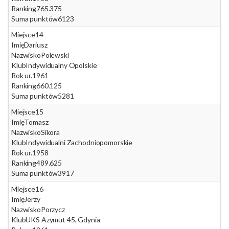
Ranking
765.375
Suma punktów
6123
Miejsce
14
Imię
Dariusz
Nazwisko
Polewski
Klub
Indywidualny Opolskie
Rok ur.
1961
Ranking
660.125
Suma punktów
5281
Miejsce
15
Imię
Tomasz
Nazwisko
Sikora
Klub
Indywidualni Zachodniopomorskie
Rok ur.
1958
Ranking
489.625
Suma punktów
3917
Miejsce
16
Imię
Jerzy
Nazwisko
Porzycz
Klub
UKS Azymut 45, Gdynia