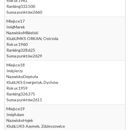
Rok ur.
1961
Ranking
332.500
Suma punktów
2660
Miejsce
17
Imię
Marek
Nazwisko
Mikielski
Klub
UMKS ORKAN, Ostróda
Rok ur.
1960
Ranking
328.625
Suma punktów
2629
Miejsce
18
Imię
Jerzy
Nazwisko
Deptuła
Klub
UKS Energetyk, Dychów
Rok ur.
1959
Ranking
326.375
Suma punktów
2611
Miejsce
19
Imię
Adam
Nazwisko
Hyjek
Klub
LUKS Azymek, Zdzieszowice