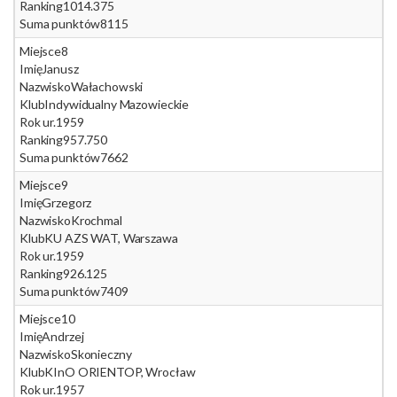
Ranking
1014.375
Suma punktów
8115
Miejsce
8
Imię
Janusz
Nazwisko
Wałachowski
Klub
Indywidualny Mazowieckie
Rok ur.
1959
Ranking
957.750
Suma punktów
7662
Miejsce
9
Imię
Grzegorz
Nazwisko
Krochmal
Klub
KU AZS WAT, Warszawa
Rok ur.
1959
Ranking
926.125
Suma punktów
7409
Miejsce
10
Imię
Andrzej
Nazwisko
Skonieczny
Klub
KInO ORIENTOP, Wrocław
Rok ur.
1957