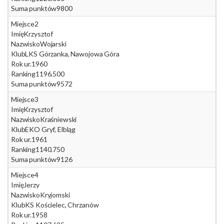
Suma punktów
9800
Miejsce
2
Imię
Krzysztof
Nazwisko
Wojarski
Klub
LKS Górzanka, Nawojowa Góra
Rok ur.
1960
Ranking
1196.500
Suma punktów
9572
Miejsce
3
Imię
Krzysztof
Nazwisko
Kraśniewski
Klub
EKO Gryf, Elbląg
Rok ur.
1961
Ranking
1140.750
Suma punktów
9126
Miejsce
4
Imię
Jerzy
Nazwisko
Kryjomski
Klub
KS Kościelec, Chrzanów
Rok ur.
1958