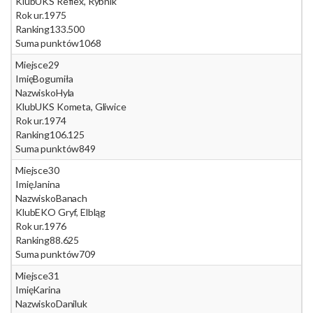
Klub
UKS Reflex, Rybnik
Rok ur.
1975
Ranking
133.500
Suma punktów
1068
Miejsce
29
Imię
Bogumiła
Nazwisko
Hyla
Klub
UKS Kometa, Gliwice
Rok ur.
1974
Ranking
106.125
Suma punktów
849
Miejsce
30
Imię
Janina
Nazwisko
Banach
Klub
EKO Gryf, Elbląg
Rok ur.
1976
Ranking
88.625
Suma punktów
709
Miejsce
31
Imię
Karina
Nazwisko
Daniluk