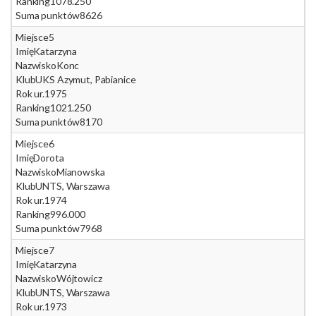
Ranking
1078.250
Suma punktów
8626
Miejsce
5
Imię
Katarzyna
Nazwisko
Konc
Klub
UKS Azymut, Pabianice
Rok ur.
1975
Ranking
1021.250
Suma punktów
8170
Miejsce
6
Imię
Dorota
Nazwisko
Mianowska
Klub
UNTS, Warszawa
Rok ur.
1974
Ranking
996.000
Suma punktów
7968
Miejsce
7
Imię
Katarzyna
Nazwisko
Wójtowicz
Klub
UNTS, Warszawa
Rok ur.
1973