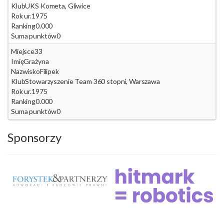
Klub
UKS Kometa, Gliwice
Rok ur.
1975
Ranking
0.000
Suma punktów
0
Miejsce
33
Imię
Grażyna
Nazwisko
Filipek
Klub
Stowarzyszenie Team 360 stopni, Warszawa
Rok ur.
1975
Ranking
0.000
Suma punktów
0
Sponsorzy