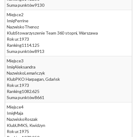
Suma punktów
9130
Miejsce
2
Imię
Perrine
Nazwisko
Thenoz
Klub
Stowarzyszenie Team 360 stopni, Warszawa
Rok ur.
1973
Ranking
1114.125
Suma punktów
8913
Miejsce
3
Imię
Aleksandra
Nazwisko
Lemańczyk
Klub
PKO Harpagan, Gdańsk
Rok ur.
1973
Ranking
1082.625
Suma punktów
8661
Miejsce
4
Imię
Maja
Nazwisko
Roszak
Klub
UMKS, Kwidzyn
Rok ur.
1975