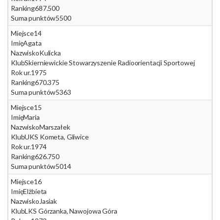
Ranking
687.500
Suma punktów
5500
Miejsce
14
Imię
Agata
Nazwisko
Kulicka
Klub
Skierniewickie Stowarzyszenie Radioorientacji Sportowej
Rok ur.
1975
Ranking
670.375
Suma punktów
5363
Miejsce
15
Imię
Maria
Nazwisko
Marszałek
Klub
UKS Kometa, Gliwice
Rok ur.
1974
Ranking
626.750
Suma punktów
5014
Miejsce
16
Imię
Elżbieta
Nazwisko
Jasiak
Klub
LKS Górzanka, Nawojowa Góra