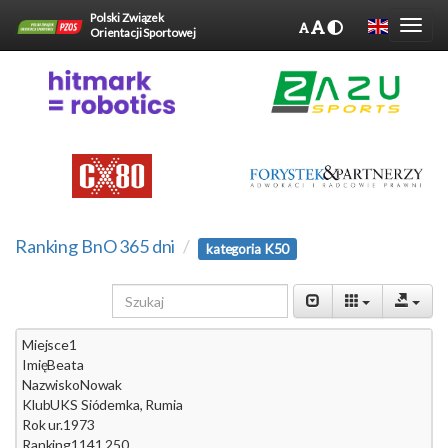
Polski Związek
Orientacji Sportowej
Ranking BnO 365 dni
kategoria K50
Miejsce
1
Imię
Beata
Nazwisko
Nowak
Klub
UKS Siódemka, Rumia
Rok ur.
1973
Ranking
1141.250