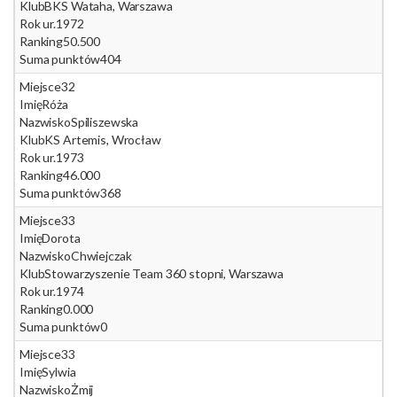
Klub
BKS Wataha, Warszawa
Rok ur.
1972
Ranking
50.500
Suma punktów
404
Miejsce
32
Imię
Róża
Nazwisko
Spiliszewska
Klub
KS Artemis, Wrocław
Rok ur.
1973
Ranking
46.000
Suma punktów
368
Miejsce
33
Imię
Dorota
Nazwisko
Chwiejczak
Klub
Stowarzyszenie Team 360 stopni, Warszawa
Rok ur.
1974
Ranking
0.000
Suma punktów
0
Miejsce
33
Imię
Sylwia
Nazwisko
Żmij