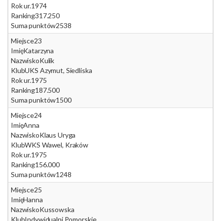
Rok ur.
1974
Ranking
317.250
Suma punktów
2538
Miejsce
23
Imię
Katarzyna
Nazwisko
Kulik
Klub
UKS Azymut, Siedliska
Rok ur.
1975
Ranking
187.500
Suma punktów
1500
Miejsce
24
Imię
Anna
Nazwisko
Klaus Uryga
Klub
WKS Wawel, Kraków
Rok ur.
1975
Ranking
156.000
Suma punktów
1248
Miejsce
25
Imię
Hanna
Nazwisko
Kussowska
Klub
Indywidualni Pomorskie