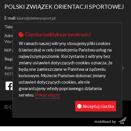
POLSKI ZWIĄZEK ORIENTACJI SPORTOWEJ
E-mail:
Telefon:
[22] 625-56-91
Ciastka i polityka prywatności
Adres:
Al. Jerozolimskie 30/21
Warszawa 00-024
W ramach naszej witryny stosujemy pliki cookies
(ciasteczka) w celu świadczenia Państwu usług na
NIP nr:
526-16-67-131
najwyższym poziomie. Korzystanie z witryny bez
Regon nr:
001408329
zmiany ustawień dotyczących cookies oznacza, że
Konto bankowe:
PEKAO SA o/Warszawa 09 1240 6218 1111 0000
będą one zamieszczane w Państwa urządzeniu
4619 0314
końcowym. Możecie Państwo dokonać zmiany
ustawień dotyczących cookies, ale nie
gwarantujemy wtedy poprawnego działania
serwisu.
Pokaż więcej
Akceptuj ciastka
Ⓒ Copyright aleksanderb 2026. All rights reserved.