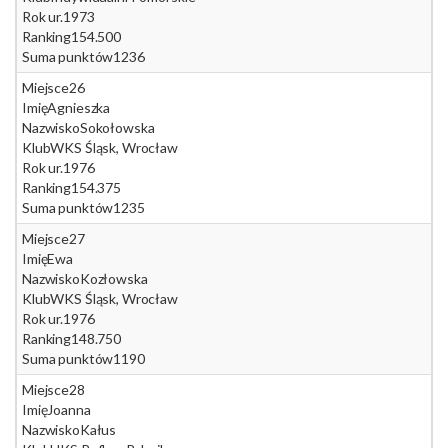
Rok ur.
1973
Ranking
154.500
Suma punktów
1236
Miejsce
26
Imię
Agnieszka
Nazwisko
Sokołowska
Klub
WKS Śląsk, Wrocław
Rok ur.
1976
Ranking
154.375
Suma punktów
1235
Miejsce
27
Imię
Ewa
Nazwisko
Kozłowska
Klub
WKS Śląsk, Wrocław
Rok ur.
1976
Ranking
148.750
Suma punktów
1190
Miejsce
28
Imię
Joanna
Nazwisko
Kałus