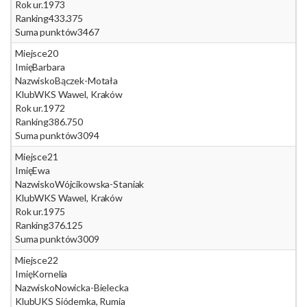
Rok ur.
1973
Ranking
433.375
Suma punktów
3467
Miejsce
20
Imię
Barbara
Nazwisko
Bączek-Motała
Klub
WKS Wawel, Kraków
Rok ur.
1972
Ranking
386.750
Suma punktów
3094
Miejsce
21
Imię
Ewa
Nazwisko
Wójcikowska-Staniak
Klub
WKS Wawel, Kraków
Rok ur.
1975
Ranking
376.125
Suma punktów
3009
Miejsce
22
Imię
Kornelia
Nazwisko
Nowicka-Bielecka
Klub
UKS Siódemka, Rumia