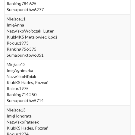
Ranking
784.625
Suma punktów
6277
Miejsce
11
Imię
Anna
Nazwisko
Wojtczak- Luter
Klub
MKS Metalowiec, Łódź
Rok ur.
1973
Ranking
756.375
Suma punktów
6051
Miejsce
12
Imię
Agnieszka
Nazwisko
Filipiak
Klub
KS Hades, Poznań
Rok ur.
1975
Ranking
714.250
Suma punktów
5714
Miejsce
13
Imię
Honorata
Nazwisko
Paterek
Klub
KS Hades, Poznań
Rok ur.
1974