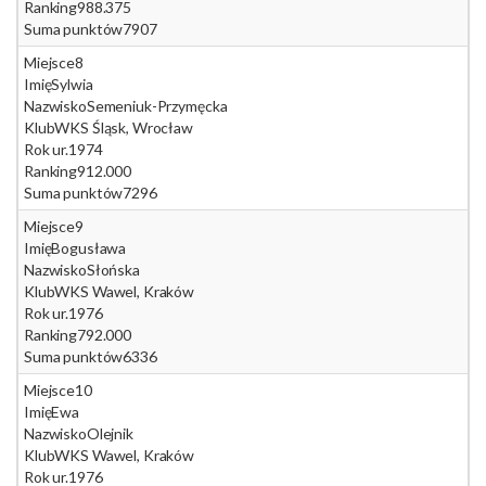
Ranking
988.375
Suma punktów
7907
Miejsce
8
Imię
Sylwia
Nazwisko
Semeniuk-Przymęcka
Klub
WKS Śląsk, Wrocław
Rok ur.
1974
Ranking
912.000
Suma punktów
7296
Miejsce
9
Imię
Bogusława
Nazwisko
Słońska
Klub
WKS Wawel, Kraków
Rok ur.
1976
Ranking
792.000
Suma punktów
6336
Miejsce
10
Imię
Ewa
Nazwisko
Olejnik
Klub
WKS Wawel, Kraków
Rok ur.
1976