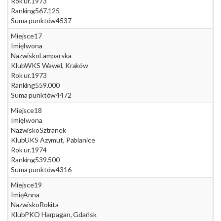
Rok ur.
1973
Ranking
567.125
Suma punktów
4537
Miejsce
17
Imię
Iwona
Nazwisko
Lamparska
Klub
WKS Wawel, Kraków
Rok ur.
1973
Ranking
559.000
Suma punktów
4472
Miejsce
18
Imię
Iwona
Nazwisko
Sztranek
Klub
UKS Azymut, Pabianice
Rok ur.
1974
Ranking
539.500
Suma punktów
4316
Miejsce
19
Imię
Anna
Nazwisko
Rokita
Klub
PKO Harpagan, Gdańsk