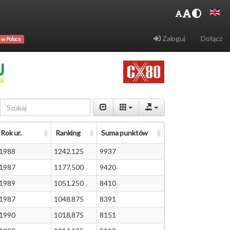
Zaloguj
Dołącz
 w Polsce
Rok ur.
Ranking
Suma punktów
1988
1242.125
9937
1987
1177.500
9420
1989
1051.250
8410
1987
1048.875
8391
1990
1018.875
8151