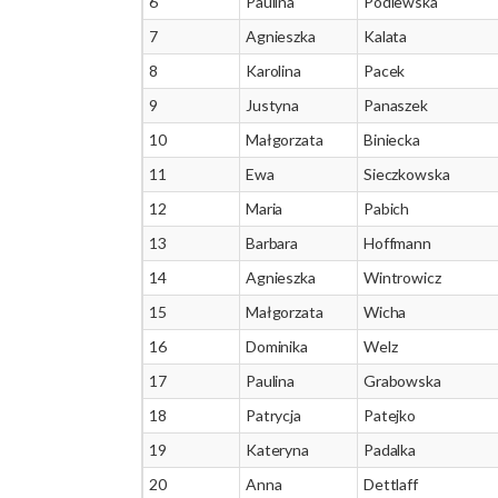
6
Paulina
Podlewska
7
Agnieszka
Kalata
8
Karolina
Pacek
9
Justyna
Panaszek
10
Małgorzata
Biniecka
11
Ewa
Sieczkowska
12
Maria
Pabich
13
Barbara
Hoffmann
14
Agnieszka
Wintrowicz
15
Małgorzata
Wicha
16
Dominika
Welz
17
Paulina
Grabowska
18
Patrycja
Patejko
19
Kateryna
Padalka
20
Anna
Dettlaff