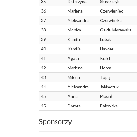
35
Katarzyna
Ślusarczyk
36
Marlena
Czerwieniec
37
Aleksandra
Czerwińska
38
Monika
Gajda-Morawska
39
Kamila
Lubak
40
Kamilia
Hayder
41
Agata
Kufel
42
Marlena
Herda
43
Milena
Tupaj
44
Aleksandra
Jakimczuk
45
Anna
Musiał
45
Dorota
Balewska
Sponsorzy