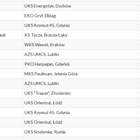
UKS Energetyk, Dychów
EKO Gryf, Elbląg
UKS Azymut 45, Gdynia
iak
KS Tęcza, Brzezia Łąka
WKS Wawel, Kraków
AZS UMCS, Lublin
PKO Harpagan, Gdańsk
MKS Paulinum, Jelenia Góra
AZS UMCS, Lublin
UKS "Traper", Złocieniec
UKS Orientuś, Łódź
UKS Azymut 45, Gdynia
UKS Orientuś, Łódź
UKS Siódemka, Rumia