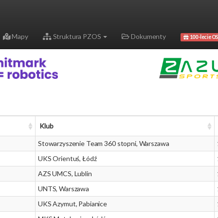
Mapy
Struktura PZOS
Dokumenty
100-lecie OS
Klub
Stowarzyszenie Team 360 stopni, Warszawa
UKS Orientuś, Łódź
AZS UMCS, Lublin
UNTS, Warszawa
UKS Azymut, Pabianice