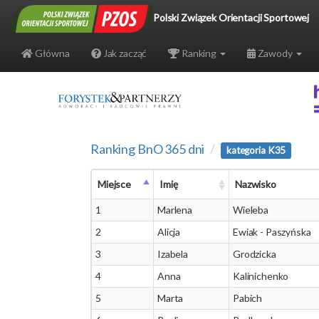
Polski Związek Orientacji Sportowej
Główna
Jak zacząć
Ranking
Zawody
Ranking BnO 365 dni
kategoria K35
Miejsce
Imię
Nazwisko
1
Marlena
Wieleba
2
Alicja
Ewiak - Paszyńska
3
Izabela
Grodzicka
4
Anna
Kalinichenko
5
Marta
Pabich