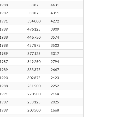
1988
553.875
4431
1987
538.875
4311
1991
534.000
4272
1989
476.125
3809
1988
446.750
3574
1988
437.875
3503
1989
377.125
3017
1987
349.250
2794
1989
333.375
2667
1990
302.875
2423
1988
281.500
2252
1991
270.500
2164
1987
253.125
2025
1989
208.500
1668